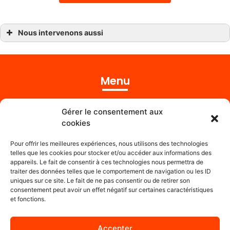
Nous intervenons aussi
Travaux de rénovation
Travaux de rénovation Guilers
Travaux de rénovation Guissény
Travaux de rénovation Kerlouan
Travaux de rénovation Landerneau
Menu
Travaux de rénovation Ploudalmézeau
Travaux de rénovation Lannilis
Travaux de rénovation Landéda
Accueil
Travaux de rénovation Plabennec
Gérer le consentement aux
Travaux de rénovation Le Relecq-Kerhuon
cookies
Prestations
Travaux de rénovation Plouzané
Pour offrir les meilleures expériences, nous utilisons des technologies
Réalisations
telles que les cookies pour stocker et/ou accéder aux informations des
appareils. Le fait de consentir à ces technologies nous permettra de
Contact
traiter des données telles que le comportement de navigation ou les ID
uniques sur ce site. Le fait de ne pas consentir ou de retirer son
consentement peut avoir un effet négatif sur certaines caractéristiques
et fonctions.
Accepter